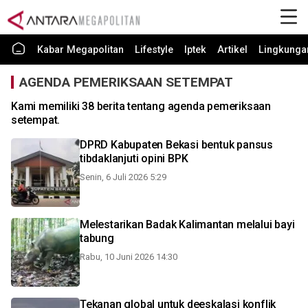
Kabar Megapolitan
Lifestyle
Iptek
Artikel
Lingkunga
AGENDA PEMERIKSAAN SETEMPAT
Kami memiliki 38 berita tentang agenda pemeriksaan
setempat.
DPRD Kabupaten Bekasi bentuk pansus
tibdaklanjuti opini BPK
Senin, 6 Juli 2026 5:29
Melestarikan Badak Kalimantan melalui bayi
tabung
Rabu, 10 Juni 2026 14:30
Tekanan global untuk deeskalasi konflik