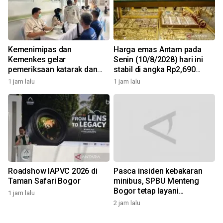
Kemenimipas dan
Harga emas Antam pada
Kemenkes gelar
Senin (10/8/2028) hari ini
pemeriksaan katarak dan
stabil di angka Rp2,690
CKG sambut HUT RI
juta/gr
1 jam lalu
1 jam lalu
Roadshow IAPVC 2026 di
Pasca insiden kebakaran
Taman Safari Bogor
minibus, SPBU Menteng
Bogor tetap layani
1 jam lalu
pengisian solar
2 jam lalu