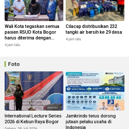
Wali Kota tegaskan semua
Cilacap distribusikan 232
pasien RSUD Kota Bogor
tangki air bersih ke 29 desa
harus diterima dengan
4 jam lalu
profesional
4 jam lalu
Foto
International Lecture Series
Jamkrindo terus dorong
2026 di Kebun Raya Bogor
jutaan pelaku usaha di
Indonesia
Selasa, 28 Juli 2026