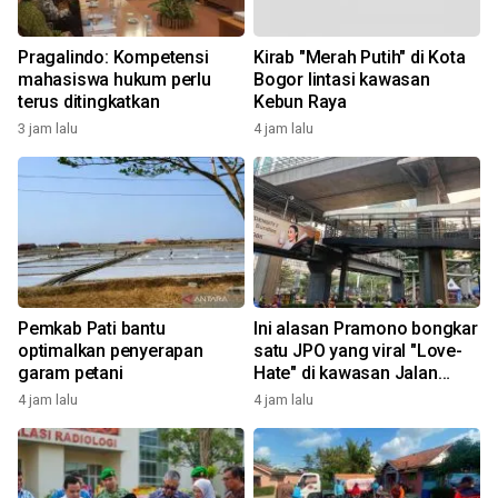
Pragalindo: Kompetensi
Kirab "Merah Putih" di Kota
mahasiswa hukum perlu
Bogor lintasi kawasan
terus ditingkatkan
Kebun Raya
3 jam lalu
4 jam lalu
Pemkab Pati bantu
Ini alasan Pramono bongkar
optimalkan penyerapan
satu JPO yang viral "Love-
garam petani
Hate" di kawasan Jalan
Rasuna Said
4 jam lalu
4 jam lalu