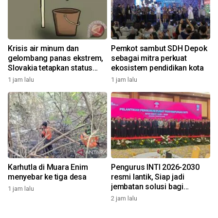
Krisis air minum dan
Pemkot sambut SDH Depok
gelombang panas ekstrem,
sebagai mitra perkuat
Slovakia tetapkan status
ekosistem pendidikan kota
darurat
1 jam lalu
1 jam lalu
Karhutla di Muara Enim
Pengurus INTI 2026-2030
menyebar ke tiga desa
resmi lantik, Siap jadi
jembatan solusi bagi
1 jam lalu
persoalan bangsa
2 jam lalu