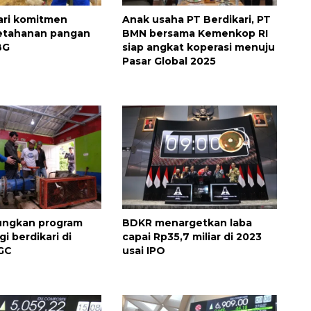
ari komitmen
Anak usaha PT Berdikari, PT
etahanan pangan
BMN bersama Kemenkop RI
BG
siap angkat koperasi menuju
Pasar Global 2025
ungkan program
BDKR menargetkan laba
i berdikari di
capai Rp35,7 miliar di 2023
GC
usai IPO
Vaksin HPV untuk siswa laki-
laki
2026-08-06 06:30:00