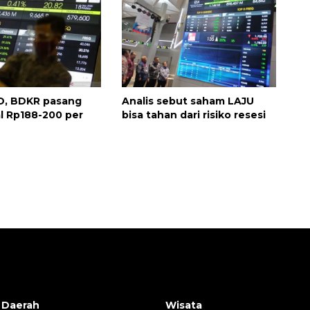
O, BDKR pasang
Analis sebut saham LAJU
l Rp188-200 per
bisa tahan dari risiko resesi
 Daerah
Wisata