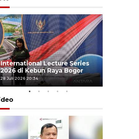
Jamkrind
International Lecture Series
jutaan pe
2026 di Kebun Raya Bogor
Indonesi
28 Juli 2026 20:34
16 Juli 2026 15
ideo