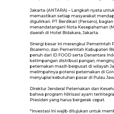
Jakarta (ANTARA) – Langkah nyata unt
memastikan setiap masyarakat mendapa
digulirkan. PT Berdikari (Persero), bag
menandatangani Nota Kesepahaman (MoU
daerah di Hotel Bidakara, Jakarta.
Sinergi besar ini merangkul Pemerintah
Boalemo, dan Pemerintah Kabupaten Bi
penuh dari ID FOOD serta Danantara Indon
ketimpangan distribusi pangan, mengingat
peternakan masih berpusat di wilayah Jab
melimpahnya potensi peternakan di Goro
menyuplai kebutuhan pasar di Pulau Jaw
Direktur Jenderal Peternakan dan Kese
bahwa program hilirisasi ayam terinteg
Presiden yang harus bergerak cepat.
"Investasi ini wajib ditujukan untuk m