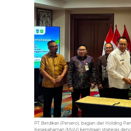
PT Berdikari (Persero), bagian dari Holding
Kesepahaman (MoU) kemitraan strategis dengan