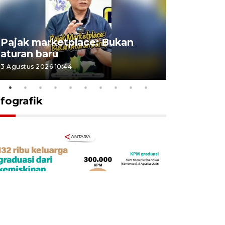
Lomba kic
Pajak marketplace: Bukan
punah? in
aturan baru
Indonesi
3 Agustus 2026 10:44
27 Juli 2026 1
nfografik