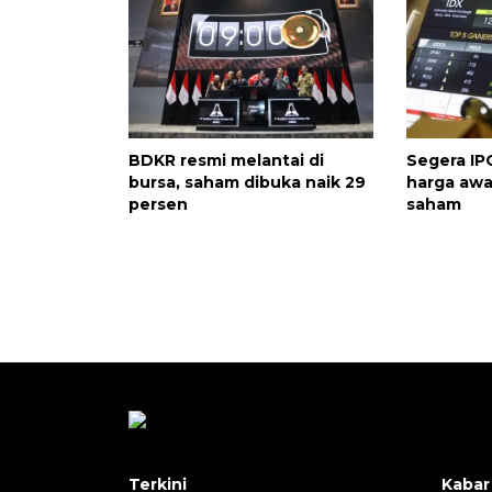
BDKR resmi melantai di
Segera IP
bursa, saham dibuka naik 29
harga awa
persen
saham
Terkini
Kabar