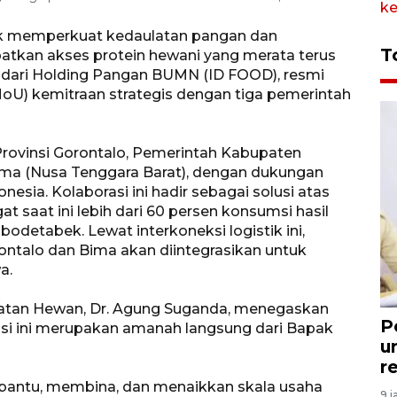
uk memperkuat kedaulatan pangan dan
T
tkan akses protein hewani yang merata terus
ian dari Holding Pangan BUMN (ID FOOD), resmi
) kemitraan strategis dengan tiga pemerintah
 Provinsi Gorontalo, Pemerintah Kabupaten
ma (Nusa Tenggara Barat), dengan dukungan
esia. Kolaborasi ini hadir sebagai solusi atas
 saat ini lebih dari 60 persen konsumsi hasil
odetabek. Lewat interkoneksi logistik ini,
ntalo dan Bima akan diintegrasikan untuk
a.
hatan Hewan, Dr. Agung Suganda, menegaskan
P
rasi ini merupakan amanah langsung dari Bapak
u
r
embantu, membina, dan menaikkan skala usaha
9 j