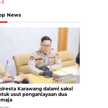
op News
olresta Karawang dalami saksi
ntuk usut penganiayaan dua
emaja
am lalu