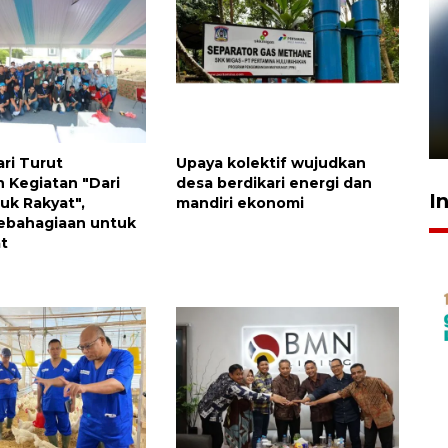
Pelanggan Filaha Farm setia
sampai 8 tahan?
1 Juni 2026 05:47
ari Turut
Upaya kolektif wujudkan
 Kegiatan "Dari
desa berdikari energi dan
I
uk Rakyat",
mandiri ekonomi
ebahagiaan untuk
t