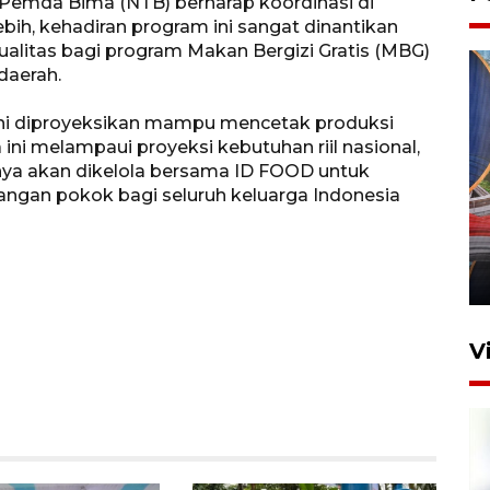
 Pemda Bima (NTB) berharap koordinasi di
bih, kehadiran program ini sangat dinantikan
alitas bagi program Makan Bergizi Gratis (MBG)
daerah.
i ini diproyeksikan mampu mencetak produksi
a ini melampaui proyeksi kebutuhan riil nasional,
nya akan dikelola bersama ID FOOD untuk
Komisi V DPR tinjau
angan pokok bagi seluruh keluarga Indonesia
perlintasan sebidang di
Stasiun Bogor
12 Juni 2026 18:49
V