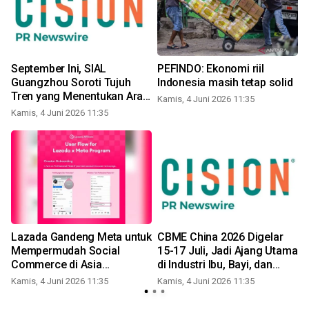
September Ini, SIAL
PEFINDO: Ekonomi riil
Guangzhou Soroti Tujuh
Indonesia masih tetap solid
Tren yang Menentukan Arah
Kamis, 4 Juni 2026 11:35
Industri Makanan dan
Kamis, 4 Juni 2026 11:35
K
Minuman Tiongkok
Lazada Gandeng Meta untuk
CBME China 2026 Digelar
Mempermudah Social
15-17 Juli, Jadi Ajang Utama
Commerce di Asia
di Industri Ibu, Bayi, dan
y
Tenggara Lewat Program
Anak Global untuk
Kamis, 4 Juni 2026 11:35
Kamis, 4 Juni 2026 11:35
K
Affiliate Partnerships
Menentukan Arah Pasar
Masa Depan