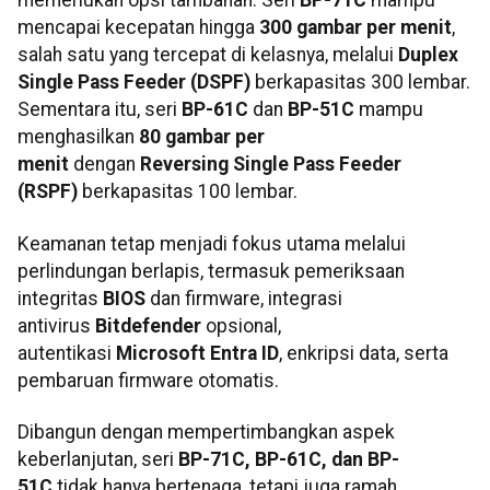
memerlukan opsi tambahan. Seri
BP-71C
mampu
mencapai kecepatan hingga
300 gambar per menit
,
salah satu yang tercepat di kelasnya, melalui
Duplex
Single Pass Feeder (DSPF)
berkapasitas 300 lembar.
Sementara itu, seri
BP-61C
dan
BP-51C
mampu
menghasilkan
80 gambar per
menit
dengan
Reversing Single Pass Feeder
(RSPF)
berkapasitas 100 lembar.
Keamanan tetap menjadi fokus utama melalui
perlindungan berlapis, termasuk pemeriksaan
integritas
BIOS
dan firmware, integrasi
antivirus
Bitdefender
opsional,
autentikasi
Microsoft Entra ID
, enkripsi data, serta
pembaruan firmware otomatis.
Dibangun dengan mempertimbangkan aspek
keberlanjutan, seri
BP-71C, BP-61C, dan BP-
51C
tidak hanya bertenaga, tetapi juga ramah