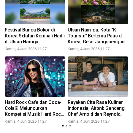
Festival Bunga Bokor di
Ulsan Nam-gu, Kota "K-
Korea Selatan Kembali Hadir
Tourism" Bertema Paus di
a
di Ulsan Namgu:
Korea, Gelar Jangsaengpo
Jangsaengpo Hydrangea
Hydrangea Festival 2024
Kamis, 4 Juni 2026 11:27
Kamis, 4 Juni 2026 11:27
K
Festival 2025
pada Juni
r
Hard Rock Cafe dan Coca-
Rayakan Cita Rasa Kuliner
f
Cola® Meluncurkan
Indonesia, Airbnb Gandeng
a
Kompetisi Musik Hard Rock
Chef Arnold dan Reynold
Rising untuk Musisi
Poernomo Hadirkan Buku
Kamis, 4 Juni 2026 11:27
Kamis, 4 Juni 2026 11:27
K
Pendatang Baru
Resep Eksklusif