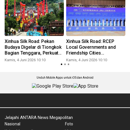
Xinhua Silk Road: Pekan
Xinhua Silk Road: RCEP
n
Budaya Digelar di Tiongkok
Local Governments and
Bagian Tenggara, Perkuat
Friendship Cities
Hubungan Lintas-Selat
Cooperation (Huangshan)
Kamis, 4 Juni 2026 10:10
Kamis, 4 Juni 2026 10:10
K
Forum 2026 Dibuka di Anhui,
Tiongkok Timur
Unduh Mobile Apps untuk iOS dan Android
Jelajahi ANTARA News Megapolitan
Nasional
Foto