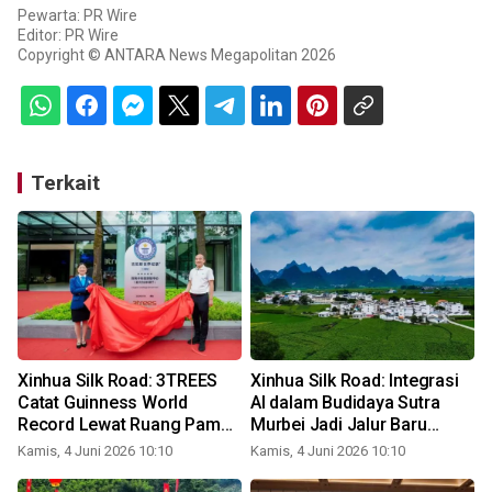
Pewarta: PR Wire
Editor: PR Wire
Copyright © ANTARA News Megapolitan 2026
Terkait
Xinhua Silk Road: 3TREES
Xinhua Silk Road: Integrasi
a
Catat Guinness World
AI dalam Budidaya Sutra
Record Lewat Ruang Pamer
Murbei Jadi Jalur Baru
Produk Pelapis Terbesar di
Menuju Kesejahteraan
Kamis, 4 Juni 2026 10:10
Kamis, 4 Juni 2026 10:10
K
Dunia
Petani di Guangxi, Tiongkok
Selatan