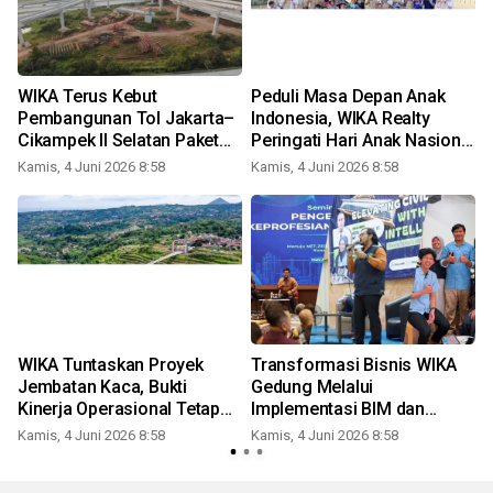
WIKA Terus Kebut
Peduli Masa Depan Anak
Pembangunan Tol Jakarta–
Indonesia, WIKA Realty
Cikampek II Selatan Paket
Peringati Hari Anak Nasional
2A, Progres Capai 85,20%
melalui TJSL "Spread The
Kamis, 4 Juni 2026 8:58
Kamis, 4 Juni 2026 8:58
K
Love"
WIKA Tuntaskan Proyek
Transformasi Bisnis WIKA
Jembatan Kaca, Bukti
Gedung Melalui
Kinerja Operasional Tetap
Implementasi BIM dan
Solid di Tengah
Praktik Net-Zero
Kamis, 4 Juni 2026 8:58
Kamis, 4 Juni 2026 8:58
K
Transformasi Perseroan
Construction