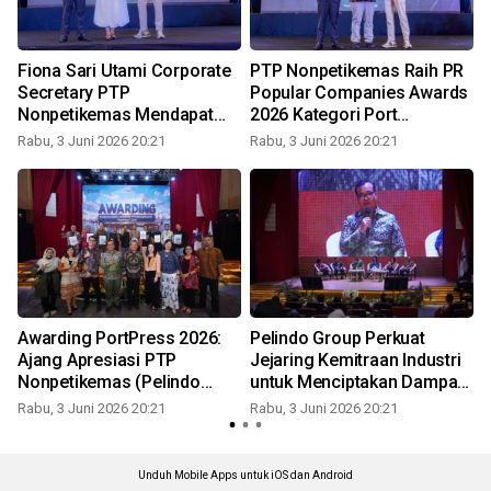
Fiona Sari Utami Corporate
PTP Nonpetikemas Raih PR
Secretary PTP
Popular Companies Awards
n
Nonpetikemas Mendapat
2026 Kategori Port
Pengakuan Popular PR
Operation
Rabu, 3 Juni 2026 20:21
Rabu, 3 Juni 2026 20:21
R
Person Awards 2026
Awarding PortPress 2026:
Pelindo Group Perkuat
Ajang Apresiasi PTP
Jejaring Kemitraan Industri
Nonpetikemas (Pelindo
untuk Menciptakan Dampak
Group) atas Karya
Ekonomi yang Lebih Luas
Rabu, 3 Juni 2026 20:21
Rabu, 3 Juni 2026 20:21
R
Jurnalistik dan Sinergitas
Bersama Media
Unduh Mobile Apps untuk iOS dan Android