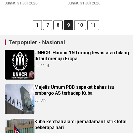
Widiyantoro
Jumat, 31 Juli 2026
Jumat, 31 Juli 2026
1
7
8
9
10
11
Terpopuler - Nasional
UNHCR: Hampir 150 orang tewas atau hilang
di laut menuju Eropa
Jul 22nd
Majelis Umum PBB sepakat bahas isu
embargo AS terhadap Kuba
Jul 8th
Kuba kembali alami pemadaman listrik total
beberapa hari