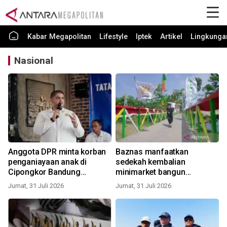
Kabar Megapolitan
Lifestyle
Iptek
Artikel
Lingkunga
Nasional
Anggota DPR minta korban
Baznas manfaatkan
penganiayaan anak di
sedekah kembalian
Cipongkor Bandung
minimarket bangun
dilindungi
jembatan di Sukabumi
Jumat, 31 Juli 2026
Jumat, 31 Juli 2026