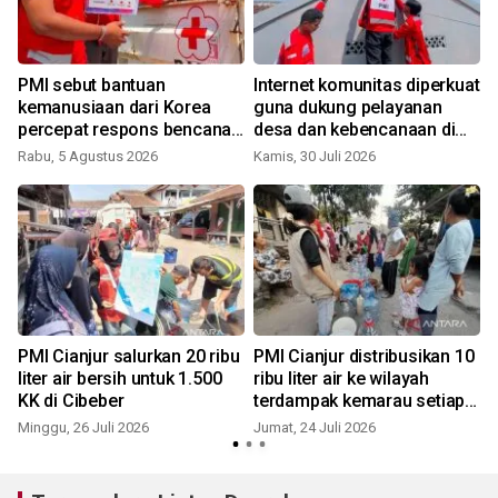
PMI sebut bantuan
Internet komunitas diperkuat
kemanusiaan dari Korea
guna dukung pelayanan
percepat respons bencana
desa dan kebencanaan di
nasional
Sukabumi
Rabu, 5 Agustus 2026
Kamis, 30 Juli 2026
M
i
PMI Cianjur salurkan 20 ribu
PMI Cianjur distribusikan 10
liter air bersih untuk 1.500
ribu liter air ke wilayah
KK di Cibeber
terdampak kemarau setiap
hari
Minggu, 26 Juli 2026
Jumat, 24 Juli 2026
K