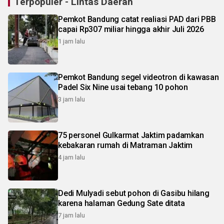
Terpopuler - Lintas Daerah
Pemkot Bandung catat realiasi PAD dari PBB
capai Rp307 miliar hingga akhir Juli 2026
1 jam lalu
Pemkot Bandung segel videotron di kawasan
Padel Six Nine usai tebang 10 pohon
3 jam lalu
75 personel Gulkarmat Jaktim padamkan
kebakaran rumah di Matraman Jaktim
4 jam lalu
Dedi Mulyadi sebut pohon di Gasibu hilang
karena halaman Gedung Sate ditata
7 jam lalu