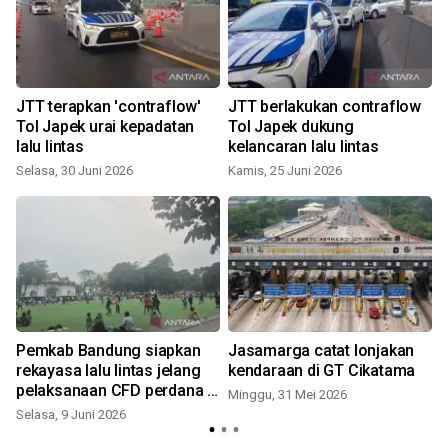
JTT terapkan 'contraflow'
JTT berlakukan contraflow
Tol Japek urai kepadatan
Tol Japek dukung
a
lalu lintas
kelancaran lalu lintas
Selasa, 30 Juni 2026
Kamis, 25 Juni 2026
Pemkab Bandung siapkan
Jasamarga catat lonjakan
rekayasa lalu lintas jelang
kendaraan di GT Cikatama
pelaksanaan CFD perdana di
Minggu, 31 Mei 2026
Soreang
Selasa, 9 Juni 2026
S