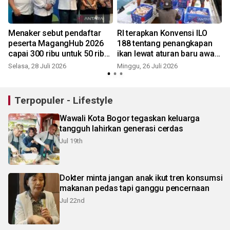
Menaker sebut pendaftar
RI terapkan Konvensi ILO
peserta MagangHub 2026
188 tentang penangkapan
capai 300 ribu untuk 50 ribu
ikan lewat aturan baru awak
posisi
kapal perikanan
Selasa, 28 Juli 2026
Minggu, 26 Juli 2026
S
Terpopuler - Lifestyle
Wawali Kota Bogor tegaskan keluarga
tangguh lahirkan generasi cerdas
Jul 19th
Dokter minta jangan anak ikut tren konsumsi
makanan pedas tapi ganggu pencernaan
Jul 22nd