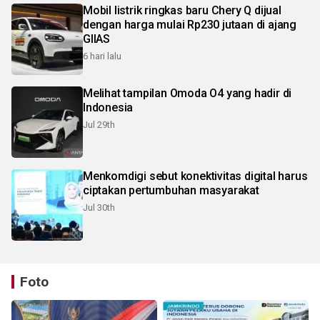
Mobil listrik ringkas baru Chery Q dijual
dengan harga mulai Rp230 jutaan di ajang
GIIAS
6 hari lalu
Melihat tampilan Omoda O4 yang hadir di
Indonesia
Jul 29th
Menkomdigi sebut konektivitas digital harus
ciptakan pertumbuhan masyarakat
Jul 30th
Foto