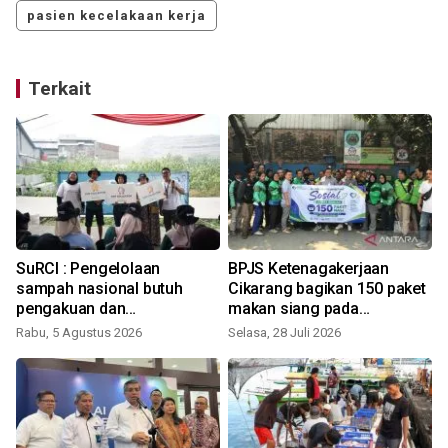
pasien kecelakaan kerja
Terkait
SuRCI : Pengelolaan
BPJS Ketenagakerjaan
t
sampah nasional butuh
Cikarang bagikan 150 paket
pengakuan dan
makan siang pada
perlindungan bagi pemulung
pengemudi ojol
Rabu, 5 Agustus 2026
Selasa, 28 Juli 2026
R