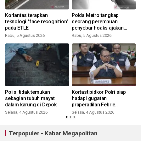
Korlantas terapkan
Polda Metro tangkap
teknologi "face recognition"
seorang perempuan
pada ETLE
penyebar hoaks ajakan
demonstrasi jelang HUT RI
Rabu, 5 Agustus 2026
Rabu, 5 Agustus 2026
Polisi tidak temukan
Kortastipidkor Polri siap
sebagian tubuh mayat
hadapi gugatan
dalam karung di Depok
praperadilan Febrie
Adriansyah
Selasa, 4 Agustus 2026
Selasa, 4 Agustus 2026
S
Terpopuler - Kabar Megapolitan