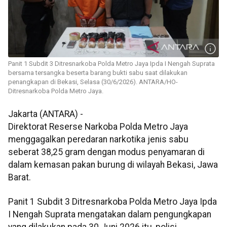
Panit 1 Subdit 3 Ditresnarkoba Polda Metro Jaya Ipda I Nengah Suprata​
bersama tersangka beserta barang bukti sabu saat dilakukan
penangkapan di Bekasi, Selasa (30/6/2026). ANTARA/HO-
Ditresnarkoba Polda Metro Jaya.
Jakarta (ANTARA) -
Direktorat Reserse Narkoba Polda Metro Jaya
menggagalkan peredaran narkotika jenis sabu
seberat 38,25 gram dengan modus penyamaran di
dalam kemasan pakan burung di wilayah Bekasi, Jawa
Barat.
Panit 1 Subdit 3 Ditresnarkoba Polda Metro Jaya Ipda
I Nengah Suprata mengatakan dalam pengungkapan
yang dilakukan pada 30 Juni 2026 itu, polisi