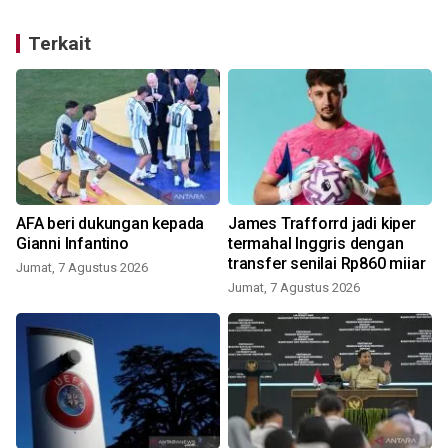
Terkait
AFA beri dukungan kepada
James Trafforrd jadi kiper
Gianni Infantino
termahal Inggris dengan
transfer senilai Rp860 miiar
Jumat, 7 Agustus 2026
Jumat, 7 Agustus 2026