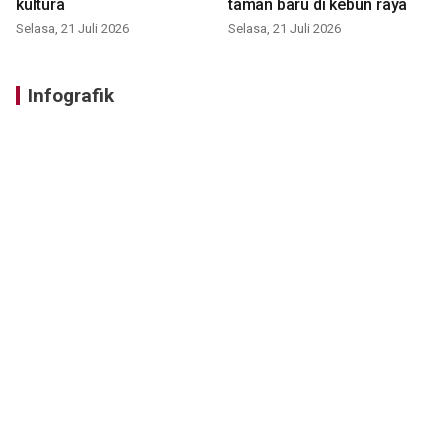
kultura
taman baru di kebun raya
Selasa, 21 Juli 2026
Selasa, 21 Juli 2026
Infografik