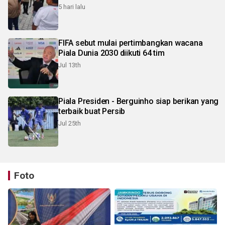
5 hari lalu
FIFA sebut mulai pertimbangkan wacana
Piala Dunia 2030 diikuti 64 tim
Jul 13th
Piala Presiden - Berguinho siap berikan yang
terbaik buat Persib
Jul 25th
Foto