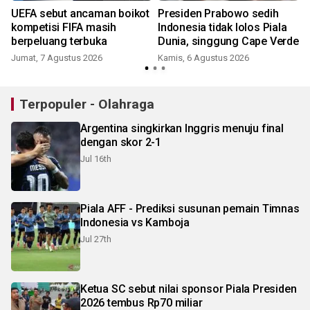
UEFA sebut ancaman boikot
Presiden Prabowo sedih
kompetisi FIFA masih
Indonesia tidak lolos Piala
berpeluang terbuka
Dunia, singgung Cape Verde
Jumat, 7 Agustus 2026
Kamis, 6 Agustus 2026
Terpopuler - Olahraga
Argentina singkirkan Inggris menuju final
dengan skor 2-1
Jul 16th
Piala AFF - Prediksi susunan pemain Timnas
Indonesia vs Kamboja
Jul 27th
Ketua SC sebut nilai sponsor Piala Presiden
2026 tembus Rp70 miliar