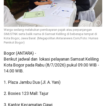
Warga sedang melakukan pembayaran pajak atau perpanjangan
SIM/STNK serta balik nama di Samsat Keliling di beberapa tempat di
Kota Bogor, Jawa Barat. (Megapolitan.Antaranews.Com/Foto: Humas
Pemkot Bogor)
Bogor (ANTARA) -
Berikut jadwal dan lokasi pelayanan Samsat Keliling
Kota Bogor pada Rabu (8/7/2026) pukul 09.00 WIB -
14.00 WIB.
1. Plaza Jambu Dua (Jl. A. Yani)
2. Boxies 123 Mall: Tajur
3. Kantor Kecamatan Ciawi