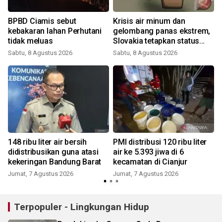
BPBD Ciamis sebut
Krisis air minum dan
kebakaran lahan Perhutani
gelombang panas ekstrem,
tidak meluas
Slovakia tetapkan status
darurat
Sabtu, 8 Agustus 2026
Sabtu, 8 Agustus 2026
148 ribu liter air bersih
PMI distribusi 120 ribu liter
didistribusikan guna atasi
air ke 5.393 jiwa di 6
kekeringan Bandung Barat
kecamatan di Cianjur
Jumat, 7 Agustus 2026
Jumat, 7 Agustus 2026
Terpopuler - Lingkungan Hidup