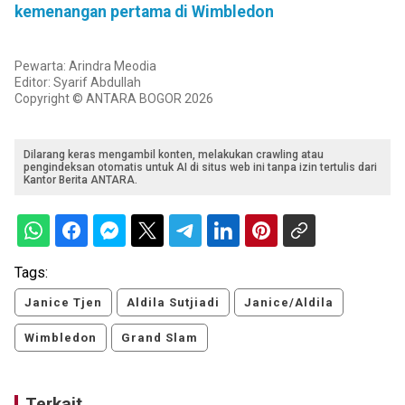
kemenangan pertama di Wimbledon
Pewarta: Arindra Meodia
Editor: Syarif Abdullah
Copyright © ANTARA BOGOR 2026
Dilarang keras mengambil konten, melakukan crawling atau
pengindeksan otomatis untuk AI di situs web ini tanpa izin tertulis dari
Kantor Berita ANTARA.
Tags:
Janice Tjen
Aldila Sutjiadi
Janice/Aldila
Wimbledon
Grand Slam
Terkait