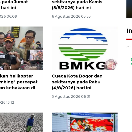
a pada Jumat
sekitarnya pada Kamis
sampai 8 tahan?
hari ini
(5/8/2026) hari ini
1 Juni 2026 05:47
026 06:09
6 Agustus 2026 05:55
I
kan helikopter
Cuaca Kota Bogor dan
mbing" percepat
sekitarnya pada Rabu
n kebakaran di
(4/8/2026) hari ini
5 Agustus 2026 06:31
26 13:12