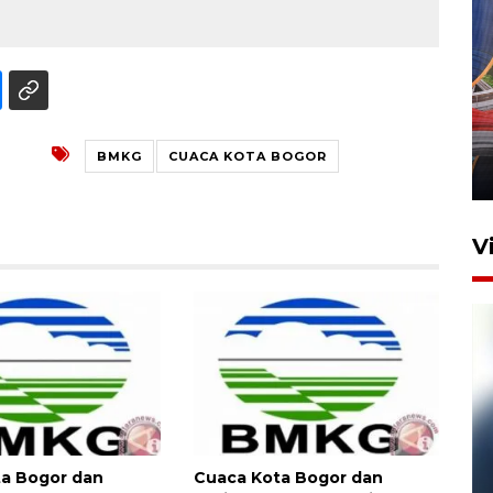
Komisi V DPR tinjau
perlintasan sebidang di
Stasiun Bogor
BMKG
CUACA KOTA BOGOR
12 Juni 2026 18:49
V
Pelanggan Filaha Farm setia
a Bogor dan
Cuaca Kota Bogor dan