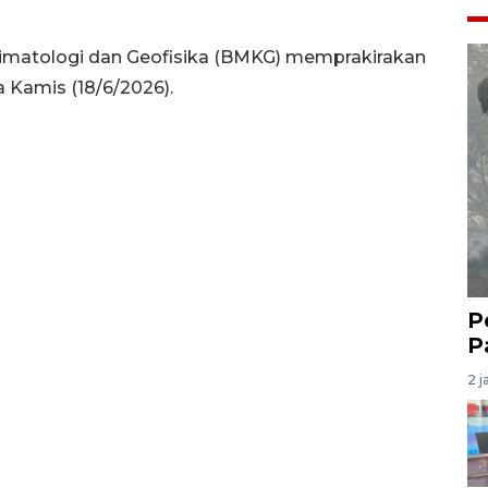
imatologi dan Geofisika (BMKG) memprakirakan
 Kamis (18/6/2026).
P
P
2 j