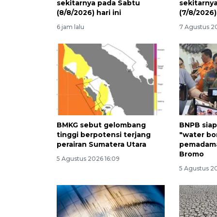
sekitarnya pada Sabtu
sekitarny
(8/8/2026) hari ini
(7/8/2026) 
6 jam lalu
7 Agustus 2
BMKG sebut gelombang
BNPB siap
tinggi berpotensi terjang
"water bo
perairan Sumatera Utara
pemadama
Bromo
5 Agustus 2026 16:09
5 Agustus 20