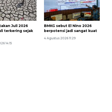
akan Juli 2026
BMKG sebut El Nino 2026
li terkering sejak
berpotensi jadi sangat kuat
4 Agustus 2026 11:29
26 14:15
Awas penipuan berbasis AI
2026-08-07 13:45:00