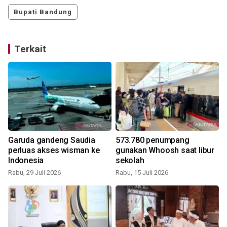
Bupati Bandung
Terkait
Garuda gandeng Saudia
573.780 penumpang
perluas akses wisman ke
gunakan Whoosh saat libur
r
Indonesia
sekolah
Rabu, 29 Juli 2026
Rabu, 15 Juli 2026
S