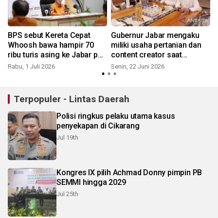
BPS sebut Kereta Cepat
Gubernur Jabar mengaku
Whoosh bawa hampir 70
miliki usaha pertanian dan
ribu turis asing ke Jabar per
content creator saat
Mei 2026
disensus
Rabu, 1 Juli 2026
Senin, 22 Juni 2026
S
Terpopuler - Lintas Daerah
Polisi ringkus pelaku utama kasus
penyekapan di Cikarang
Jul 19th
Kongres IX pilih Achmad Donny pimpin PB
SEMMI hingga 2029
Jul 25th