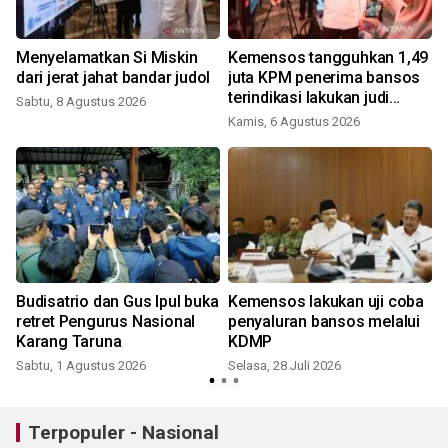
Menyelamatkan Si Miskin
Kemensos tangguhkan 1,49
dari jerat jahat bandar judol
juta KPM penerima bansos
terindikasi lakukan judi
Sabtu, 8 Agustus 2026
online
Kamis, 6 Agustus 2026
S
Budisatrio dan Gus Ipul buka
Kemensos lakukan uji coba
retret Pengurus Nasional
penyaluran bansos melalui
Karang Taruna
KDMP
Sabtu, 1 Agustus 2026
Selasa, 28 Juli 2026
S
Terpopuler - Nasional