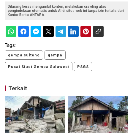
Dilarang keras mengambil konten, melakukan crawling atau
pengindeksan otomatis untuk AI di situs web ini tanpa izin tertulis dari
Kantor Berita ANTARA.
Tags:
gempa sulteng
gempa
Pusat Studi Gempa Sulawesi
PSGS
Terkait