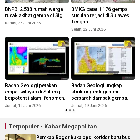
BNPB: 2.533 rumah warga
BMKG catat 1.176 gempa
m
rusak akibat gempa di Sigi
susulan terjadi di Sulawesi
Tengah
Kamis, 25 Juni 2026
Senin, 22 Juni 2026
K
Badan Geologi petakan
Badan Geologi ungkap
empat wilayah di Sulteng
struktur geologi rumit
berpotensi alami fenomena
perparah dampak gempa
likuefaksi
Sulteng
Jumat, 19 Juni 2026
Jumat, 19 Juni 2026
R
Terpopuler - Kabar Megapolitan
Pemkab Bogor buka opsi koridor baru bus