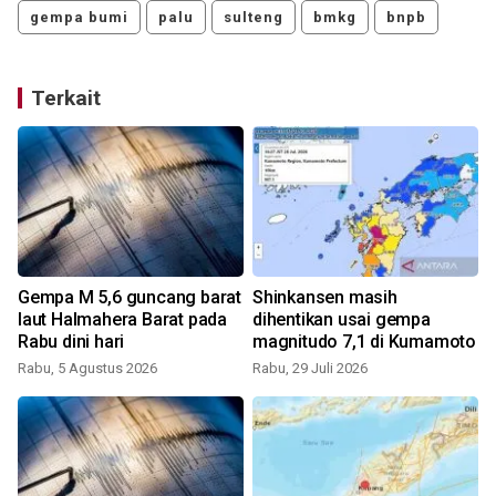
gempa bumi
palu
sulteng
bmkg
bnpb
Terkait
Gempa M 5,6 guncang barat
Shinkansen masih
laut Halmahera Barat pada
dihentikan usai gempa
Rabu dini hari
magnitudo 7,1 di Kumamoto
Rabu, 5 Agustus 2026
Rabu, 29 Juli 2026
S