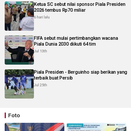
Ketua SC sebut nilai sponsor Piala Presiden
2026 tembus Rp70 miliar
6 hari lalu
FIFA sebut mulai pertimbangkan wacana
Piala Dunia 2030 diikuti 64 tim
Jul 13th
Piala Presiden - Berguinho siap berikan yang
terbaik buat Persib
Jul 25th
Foto