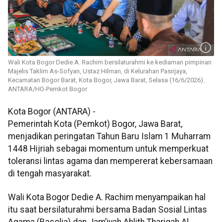
Wali Kota Bogor Dedie A. Rachim bersilaturahmi ke kediaman pimpinan
Majelis Taklim As-Sofyan, Ustaz Hilman, di Kelurahan Pasirjaya,
Kecamatan Bogor Barat, Kota Bogor, Jawa Barat, Selasa (16/6/2026).
ANTARA/HO-Pemkot Bogor
Kota Bogor (ANTARA) -
Pemerintah Kota (Pemkot) Bogor, Jawa Barat,
menjadikan peringatan Tahun Baru Islam 1 Muharram
1448 Hijriah sebagai momentum untuk memperkuat
toleransi lintas agama dan mempererat kebersamaan
di tengah masyarakat.
Wali Kota Bogor Dedie A. Rachim menyampaikan hal
itu saat bersilaturahmi bersama Badan Sosial Lintas
Agama (Basolia) dan Jam’iyah Ahlith Thariqah Al-