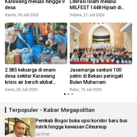
u
Karawang meluas hingga 9
Literasi Islam melalui
desa
MILFEST 1448 Hijriah di
Bogor
Kamis, 30 Juli 2026
Selasa, 21 Juli 2026
M
2.585 keluarga di enam
Jasamarga santuni 100
o
desa sekitar Karawang
yatim di Bekasi peringati
krisis air bersih akibat
Bulan Muharram
kemarau
Senin, 20 Juli 2026
Rabu, 15 Juli 2026
S
Terpopuler - Kabar Megapolitan
Pemkab Bogor buka opsi koridor baru bus
listrik hingga kawasan Citeureup
Jul 31st