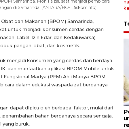
BPOM Samarinda, Moh Faizal, saat menjadi pembicara
angan di Samarinda. (ANTARA/HO- Diskominfo)
 Obat dan Makanan (BPOM) Samarinda,
T
kat untuk menjadi konsumen cerdas dengan
asan, Label, Izin Edar, dan Kedaluwarsa)
duk pangan, obat, dan kosmetik.
uk menjadi konsumen yang cerdas dan berdaya.
LIK, dan manfaatkan aplikasi BPOM Mobile untuk
abat Fungsional Madya (PFM) Ahli Madya BPOM
bicara dalam edukasi waspada zat berbahaya
an dapat dipicu oleh berbagai faktor, mulai dari
P
, penambahan bahan berbahaya secara sengaja,
u
i yang buruk.
r