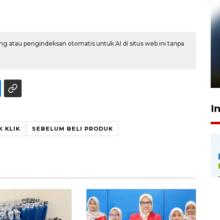
g atau pengindeksan otomatis untuk AI di situs web ini tanpa
Pelanggan Filaha Farm setia
sampai 8 tahan?
1 Juni 2026 05:47
I
 KLIK
SEBELUM BELI PRODUK