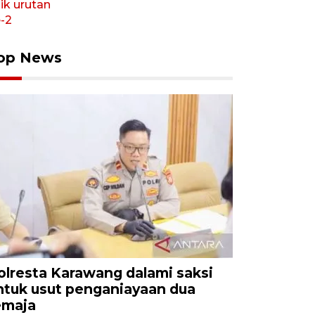
op News
olresta Karawang dalami saksi
ntuk usut penganiayaan dua
emaja