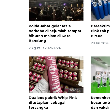
Polda Jabar gelar razia
Bareskrim
narkoba di sejumlah tempat
Pink tak 
hiburan malam di Kota
BPOM
Bandung
28 Juli 2026
2 Agustus 2026 16:24
Dua bos pabrik Whip Pink
Kemenkes 
ditetapkan sebagai
besar unt
tersangka
dan vaksi