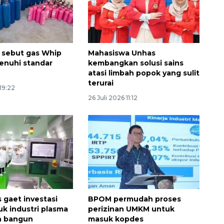
 sebut gas Whip
Mahasiswa Unhas
penuhi standar
kembangkan solusi sains
atasi limbah popok yang sulit
terurai
 19:22
26 Juli 2026 11:12
Memberantas kejahatan
gaet investasi
BPOM permudah proses
jalanan Jakarta
uk industri plasma
perizinan UMKM untuk
n bangun
masuk kopdes
2026-08-05 18:00:00