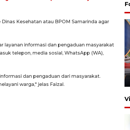
F
ke Dinas Kesehatan atau BPOM Samarinda agar
r layanan informasi dan pengaduan masyarakat
masuk telepon, media sosial, WhatsApp (WA),
Komisi V DPR tinjau
perlintasan sebidang di
Stasiun Bogor
informasi dan pengaduan dari masyarakat.
12 Juni 2026 18:49
ayani warga," jelas Faizal.
V