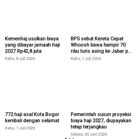
Kemenhaj usulkan biaya
BPS sebut Kereta Cepat
yang dibayar jamaah haji
Whoosh bawa hampir 70
2027 Rp42,8 juta
ribu turis asing ke Jabar per
Mei 2026
Rabu, 8 Juli 2026
Rabu, 1 Juli 2026
J
772 haji asal Kota Bogor
Pemerintah susun proyeksi
kembali dengan selamat
biaya haji 2027, diupayakan
tetap terjangkau
Rabu, 1 Juli 2026
Selasa, 30 Juni 2026
S