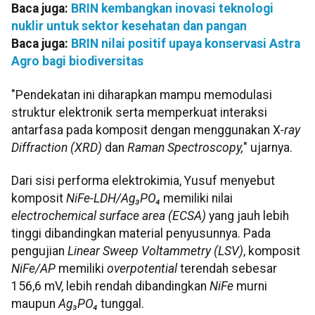
Baca juga:
BRIN kembangkan inovasi teknologi
nuklir untuk sektor kesehatan dan pangan
Baca juga:
BRIN nilai positif upaya konservasi Astra
Agro bagi biodiversitas
"Pendekatan ini diharapkan mampu memodulasi
struktur elektronik serta memperkuat interaksi
antarfasa pada komposit dengan menggunakan X
-ray
Diffraction (XRD)
dan
Raman Spectroscopy,
" ujarnya.
Dari sisi performa elektrokimia, Yusuf menyebut
komposit
NiFe-LDH/Ag₃PO₄
memiliki nilai
electrochemical surface area (ECSA)
yang jauh lebih
tinggi dibandingkan material penyusunnya. Pada
pengujian
Linear Sweep Voltammetry (LSV)
, komposit
NiFe/AP
memiliki
overpotential
terendah sebesar
156,6 mV, lebih rendah dibandingkan
NiFe
murni
maupun
Ag₃PO₄
tunggal.