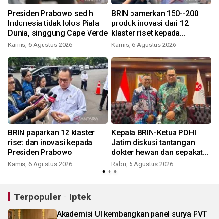
Presiden Prabowo sedih
BRIN pamerkan 150--200
Indonesia tidak lolos Piala
produk inovasi dari 12
Dunia, singgung Cape Verde
klaster riset kepada
Presiden
Kamis, 6 Agustus 2026
Kamis, 6 Agustus 2026
t
BRIN paparkan 12 klaster
Kepala BRIN-Ketua PDHI
riset dan inovasi kepada
Jatim diskusi tantangan
Presiden Prabowo
dokter hewan dan sepakat
usung "One Health"
Kamis, 6 Agustus 2026
Rabu, 5 Agustus 2026
Terpopuler - Iptek
Akademisi UI kembangkan panel surya PVT