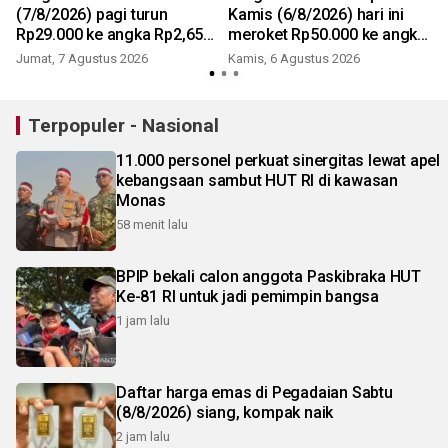
(7/8/2026) pagi turun
Kamis (6/8/2026) hari ini
Rp29.000 ke angka Rp2,650
meroket Rp50.000 ke angka
juta/gr
Rp2,679 juta/gr
Jumat, 7 Agustus 2026
Kamis, 6 Agustus 2026
Terpopuler - Nasional
11.000 personel perkuat sinergitas lewat apel
kebangsaan sambut HUT RI di kawasan
Monas
58 menit lalu
BPIP bekali calon anggota Paskibraka HUT
Ke-81 RI untuk jadi pemimpin bangsa
1 jam lalu
Daftar harga emas di Pegadaian Sabtu
(8/8/2026) siang, kompak naik
2 jam lalu