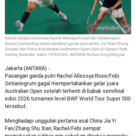
Pebulu tangkis Indonesia Rachel Allessya Rose/Febi Setianingrum
(kanan) bertanding dalam semifinal ganda putri antara Jia Yifan/Zhang
Shuxian dari China di Australian Badminton Open 2026 di Olympic Park,
Sydney, Australia, Sabtu (13/6/2026). ANTARA/Xinhua/Gong Bing/aa.
Jakarta (ANTARA) -
Pasangan ganda putri Rachel Allessya Rose/Febi
Setianingrum gagal mempertahankan gelar juara
Australian Open setelah terhenti di babak semifinal
edisi 2026 turnamen level BWF World Tour Super 500
tersebut.
Menghadapi unggulan pertama asal China Jia Yi
Fan/Zhang Shu Xian, Rachel/Febi sempat
memaksakan rubber gim sebelum dipaksa mengaku