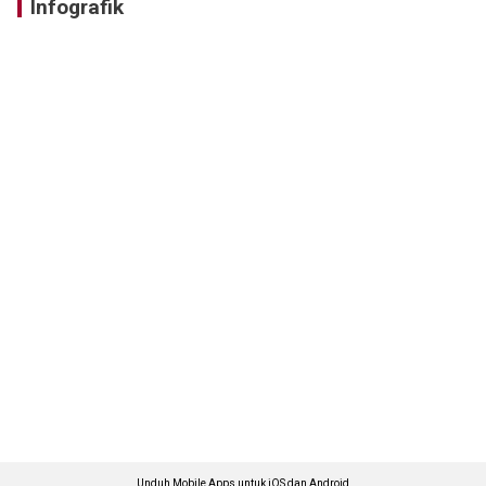
Infografik
Unduh Mobile Apps untuk iOS dan Android