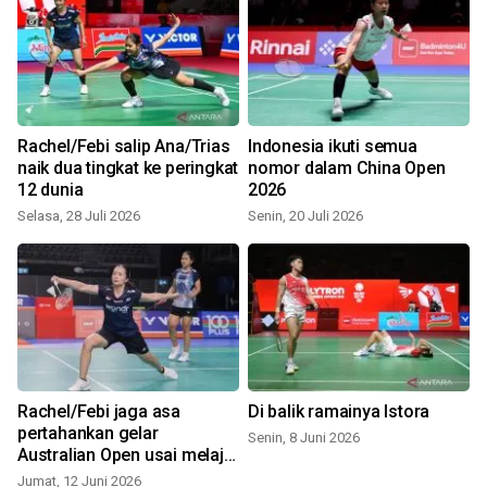
s
Rachel/Febi salip Ana/Trias
Indonesia ikuti semua
naik dua tingkat ke peringkat
nomor dalam China Open
12 dunia
2026
S
Selasa, 28 Juli 2026
Senin, 20 Juli 2026
Rachel/Febi jaga asa
Di balik ramainya Istora
pertahankan gelar
Senin, 8 Juni 2026
Australian Open usai melaju
ke semifinal
Jumat, 12 Juni 2026
S