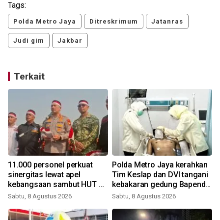
Tags:
Polda Metro Jaya
Ditreskrimum
Jatanras
Judi gim
Jakbar
Terkait
11.000 personel perkuat
Polda Metro Jaya kerahkan
sinergitas lewat apel
Tim Keslap dan DVI tangani
kebangsaan sambut HUT RI
kebakaran gedung Bapenda
di kawasan Monas
DKI
Sabtu, 8 Agustus 2026
Sabtu, 8 Agustus 2026