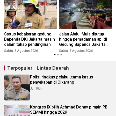
Status kebakaran gedung
Jalan Abdul Muis ditutup
Bapenda DKI Jakarta masih
hingga pemadaman api di
dalam tahap pendinginan
Gedung Bapenda Jakarta
selesai
Sabtu, 8 Agustus 2026
Sabtu, 8 Agustus 2026
Terpopuler - Lintas Daerah
Polisi ringkus pelaku utama kasus
penyekapan di Cikarang
Jul 19th
Kongres IX pilih Achmad Donny pimpin PB
SEMMI hingga 2029