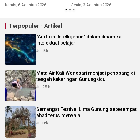
Piala Dunia 2030
Kamis, 6 Agustus 2026
Senin, 3 Agustus 2026
Terpopuler - Artikel
"Artificial Intelligence" dalam dinamika
intelektual pelajar
Jul 9th
Mata Air Kali Wonosari menjadi penopang di
tengah kekeringan Gunungkidul
Jul 25th
Semangat Festival Lima Gunung seperempat
abad terus menyala
Jul 8th