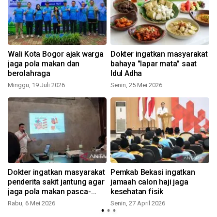
Wali Kota Bogor ajak warga
Dokter ingatkan masyarakat
jaga pola makan dan
bahaya "lapar mata" saat
berolahraga
Idul Adha
Minggu, 19 Juli 2026
Senin, 25 Mei 2026
M
Dokter ingatkan masyarakat
Pemkab Bekasi ingatkan
penderita sakit jantung agar
jamaah calon haji jaga
jaga pola makan pasca-
kesehatan fisik
operasi
Rabu, 6 Mei 2026
Senin, 27 April 2026
R