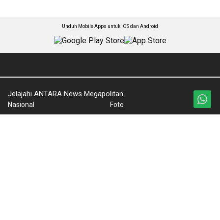
Unduh Mobile Apps untuk iOS dan Android
Jelajahi ANTARA News Megapolitan
Nasional
Foto
Kabar Megapolitan
Video
Lifestyle
Ketentuan Penggunaan
Iptek
Kebijakan Privasi
Artikel
Pedoman Media Siber
Lingkungan Hidup
Tentang Kami
Wisata
Rilis Pers
Internasional
Olahraga