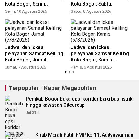
Kota Bogor, Senin
Kota Bogor, Sabtu
(10/8/2026)
(8/8/2026)
Senin, 10 Agustus 2026
Sabtu, 8 Agustus 2026
Jadwal dan lokasi
Jadwal dan lokasi
pelayanan Samsat Keliling
pelayanan Samsat Keliling
Kota Bogor, Jumat
Kota Bogor, Kamis
(7/8/2026)
(5/8/2026)
Jumat, 7 Agustus 2026
Kamis, 6 Agustus 2026
Terpopuler - Kabar Megapolitan
Pemkab Bogor buka opsi koridor baru bus listrik
hingga kawasan Citeureup
Jul 31st
Kirab Merah Putih FMP ke-11, Adityawarman