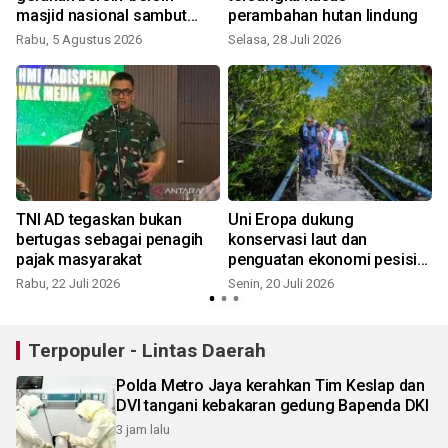
masjid nasional sambut
perambahan hutan lindung
HUT ke-81 RI
Rabu, 5 Agustus 2026
Selasa, 28 Juli 2026
J
TNI AD tegaskan bukan
Uni Eropa dukung
bertugas sebagai penagih
konservasi laut dan
pajak masyarakat
penguatan ekonomi pesisir
Indonesia
Rabu, 22 Juli 2026
Senin, 20 Juli 2026
J
Terpopuler - Lintas Daerah
Polda Metro Jaya kerahkan Tim Keslap dan
DVI tangani kebakaran gedung Bapenda DKI
3 jam lalu