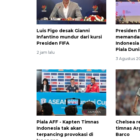
Luis Figo desak Gianni
Presiden
Infantino mundur dari kursi
memandan
Presiden FIFA
Indonesia
Piala Dun
2 jam lalu
3 Agustus 2
Piala AFF - Kapten Timnas
Chelsea r
Indonesia tak akan
timnas Ar
terpancing provokasi di
Barco