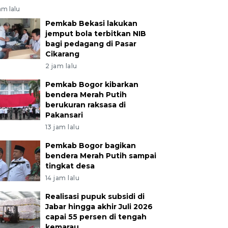
am lalu
Pemkab Bekasi lakukan
jemput bola terbitkan NIB
bagi pedagang di Pasar
Cikarang
2 jam lalu
Pemkab Bogor kibarkan
bendera Merah Putih
berukuran raksasa di
Pakansari
13 jam lalu
Pemkab Bogor bagikan
bendera Merah Putih sampai
tingkat desa
14 jam lalu
Realisasi pupuk subsidi di
Jabar hingga akhir Juli 2026
capai 55 persen di tengah
kemarau