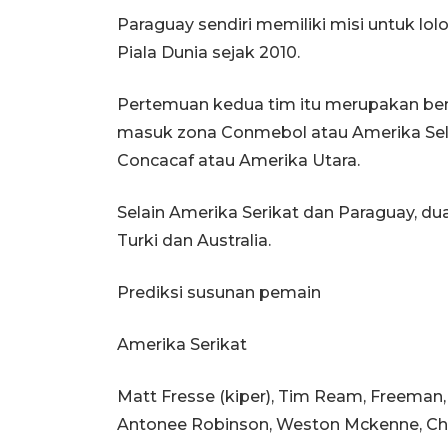
Paraguay sendiri memiliki misi untuk lolo
Piala Dunia sejak 2010.
Pertemuan kedua tim itu merupakan be
masuk zona Conmebol atau Amerika Sela
Concacaf atau Amerika Utara.
Selain Amerika Serikat dan Paraguay, du
Turki dan Australia.
Prediksi susunan pemain
Amerika Serikat
Matt Fresse (kiper), Tim Ream, Freeman,
Antonee Robinson, Weston Mckenne, Christ