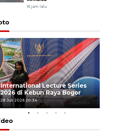
16 jam lalu
oto
Jamkrind
International Lecture Series
jutaan pe
2026 di Kebun Raya Bogor
Indonesi
28 Juli 2026 20:34
16 Juli 2026 15
ideo