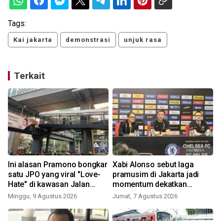
Tags:
Kai jakarta
demonstrasi
unjuk rasa
Terkait
A
Ini alasan Pramono bongkar
Xabi Alonso sebut laga
satu JPO yang viral "Love-
pramusim di Jakarta jadi
Hate" di kawasan Jalan
momentum dekatkan
Rasuna Said
Chelsea dengan penggemar
Minggu, 9 Agustus 2026
Jumat, 7 Agustus 2026
K