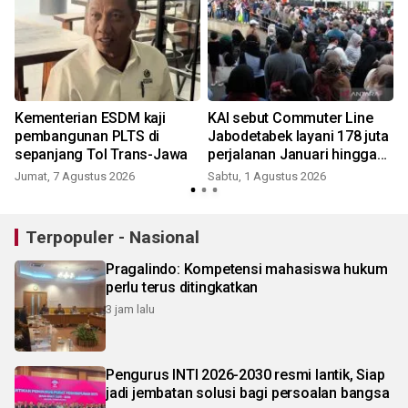
Kementerian ESDM kaji
KAI sebut Commuter Line
pembangunan PLTS di
Jabodetabek layani 178 juta
sepanjang Tol Trans-Jawa
perjalanan Januari hingga
Juni 2026
Jumat, 7 Agustus 2026
Sabtu, 1 Agustus 2026
R
Terpopuler - Nasional
Pragalindo: Kompetensi mahasiswa hukum
perlu terus ditingkatkan
3 jam lalu
Pengurus INTI 2026-2030 resmi lantik, Siap
jadi jembatan solusi bagi persoalan bangsa