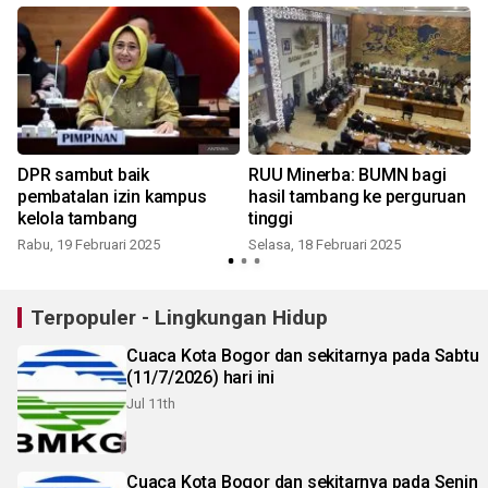
DPR sambut baik
RUU Minerba: BUMN bagi
i
pembatalan izin kampus
hasil tambang ke perguruan
kelola tambang
tinggi
Rabu, 19 Februari 2025
Selasa, 18 Februari 2025
S
Terpopuler - Lingkungan Hidup
Cuaca Kota Bogor dan sekitarnya pada Sabtu
(11/7/2026) hari ini
Jul 11th
Cuaca Kota Bogor dan sekitarnya pada Senin