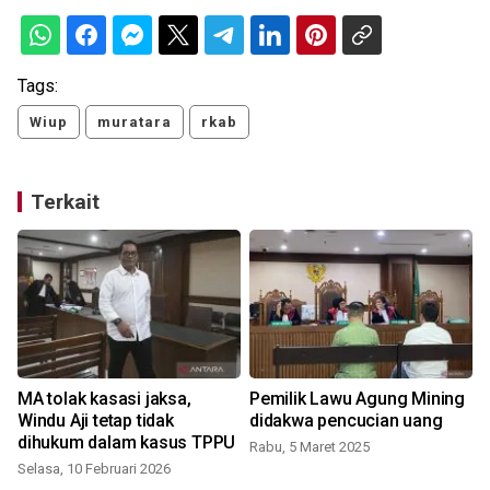
Tags:
Wiup
muratara
rkab
Terkait
MA tolak kasasi jaksa,
Pemilik Lawu Agung Mining
Windu Aji tetap tidak
didakwa pencucian uang
dihukum dalam kasus TPPU
Rabu, 5 Maret 2025
Selasa, 10 Februari 2026
S