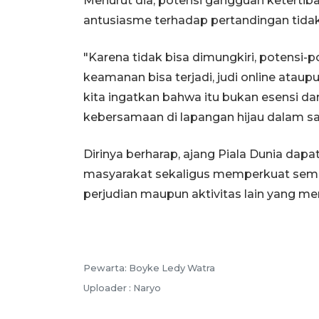
Menurut dia, potensi gangguan keterti
antusiasme terhadap pertandingan tidak 
"Karena tidak bisa dimungkiri, potensi-
keamanan bisa terjadi, judi online ataupu
kita ingatkan bahwa itu bukan esensi d
kebersamaan di lapangan hijau dalam sat
Dirinya berharap, ajang Piala Dunia dapa
masyarakat sekaligus memperkuat sema
perjudian maupun aktivitas lain yang me
Pewarta: Boyke Ledy Watra
Uploader : Naryo