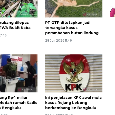
kukang dilepas
PT GTP ditetapkan jadi
i TWA Bukit Kaba
tersangka kasus
perambahan hutan lindung
17:46
28 Juli 2026 11:46
ang Rp4 miliar
Ini penjelasan KPK awal mula
eledah rumah Kadis
kasus Rejang Lebong
a Bengkulu
berkembang ke Bengkulu
Sinyal positif perekonomian