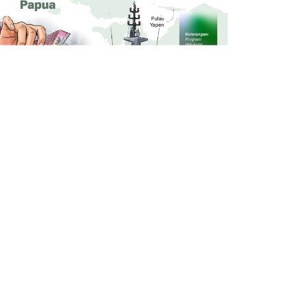
Ekspedisi Rupiah Berdaulat
Vaksin HP