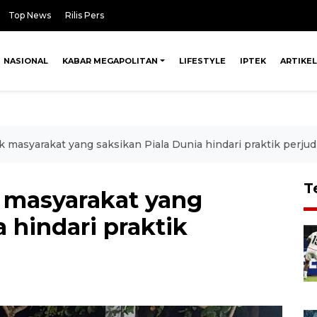
Top News
Rilis Pers
NASIONAL
KABAR MEGAPOLITAN
LIFESTYLE
IPTEK
ARTIKEL
masyarakat yang saksikan Piala Dunia hindari praktik perjud
T
masyarakat yang
a hindari praktik