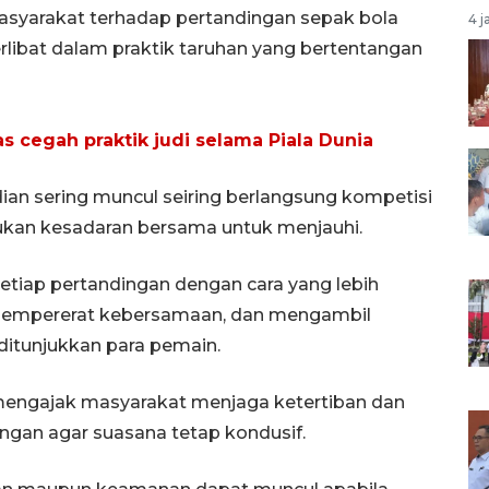
asyarakat terhadap pertandingan sepak bola
4 j
rlibat dalam praktik taruhan yang bertentangan
as cegah praktik judi selama Piala Dunia
ian sering muncul seiring berlangsung kompetisi
lukan kesadaran bersama untuk menjauhi.
etiap pertandingan dengan cara yang lebih
t, mempererat kebersamaan, dan mengambil
 ditunjukkan para pemain.
a mengajak masyarakat menjaga ketertiban dan
gan agar suasana tetap kondusif.