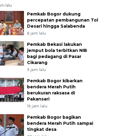
am lalu
Pemkab Bogor dukung
percepatan pembangunan Tol
Desari hingga Salabenda
8 jam lalu
Pemkab Bekasi lakukan
jemput bola terbitkan NIB
bagi pedagang di Pasar
Cikarang
9 jam lalu
Pemkab Bogor kibarkan
bendera Merah Putih
berukuran raksasa di
Pakansari
19 jam lalu
Pemkab Bogor bagikan
bendera Merah Putih sampai
tingkat desa