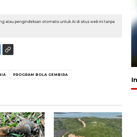
g atau pengindeksan otomatis untuk AI di situs web ini tanpa
Pelanggan Filaha Farm setia
sampai 8 tahan?
1 Juni 2026 05:47
NIA
PROGRAM BOLA GEMBIRA
I