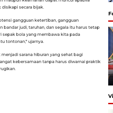
ban maupun keamanan dapat muncul apabila
disikapi secara bijak.
F
potensi gangguan ketertiban, gangguan
n bandar judi, taruhan, dan segala itu harus tetap
ari sepak bola yang membawa kita pada
u tontonan," ujarnya.
t menjadi sarana hiburan yang sehat bagi
Komisi V DPR tinjau
ngat kebersamaan tanpa harus diwarnai praktik
perlintasan sebidang di
rugikan.
Stasiun Bogor
12 Juni 2026 18:49
V