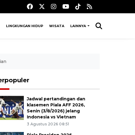
LINGKUNGAN HIDUP
WISATA
LAINNYA
ian
erpopuler
Jadwal pertandingan dan
klasemen Piala AFF 2026,
Senin (3/8/2026) jelang
Indonesia vs Vietnam
3 Agustus 2026 08:51