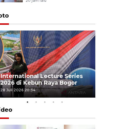
20 jam lalu
oto
Jamkrind
International Lecture Series
jutaan pe
2026 di Kebun Raya Bogor
Indonesi
28 Juli 2026 20:34
16 Juli 2026 15
ideo