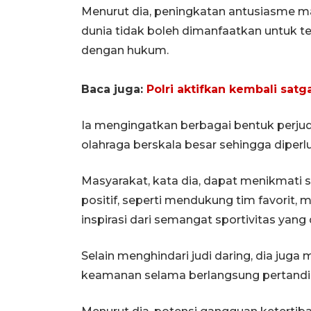
Menurut dia, peningkatan antusiasme m
dunia tidak boleh dimanfaatkan untuk te
dengan hukum.
Baca juga:
Polri aktifkan kembali satg
Ia mengingatkan berbagai bentuk perjud
olahraga berskala besar sehingga diper
Masyarakat, kata dia, dapat menikmati s
positif, seperti mendukung tim favori
inspirasi dari semangat sportivitas yang
Selain menghindari judi daring, dia jug
keamanan selama berlangsung pertandin