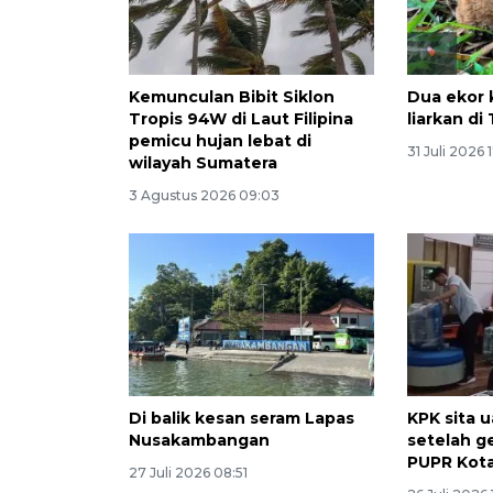
Kemunculan Bibit Siklon
Dua ekor 
Tropis 94W di Laut Filipina
liarkan d
pemicu hujan lebat di
31 Juli 2026 
wilayah Sumatera
3 Agustus 2026 09:03
Di balik kesan seram Lapas
KPK sita u
Nusakambangan
setelah g
PUPR Kot
27 Juli 2026 08:51