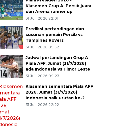
Piala Presiden 2026 -
Klasemen Grup A, Persib juara
dan Arema runner up
31 Juli 2026 22:01
Prediksi pertandingan dan
susunan pemain Persib vs
Tampines Rovers
31 Juli 2026 09:52
Jadwal pertandingan Grup A
Piala AFF, Jumat (31/7/2026)
ada Indonesia vs Timor Leste
31 Juli 2026 09:23
Klasemen sementara Piala AFF
2026, Jumat (31/7/2026)
Indonesia naik urutan ke-2
31 Juli 2026 22:22