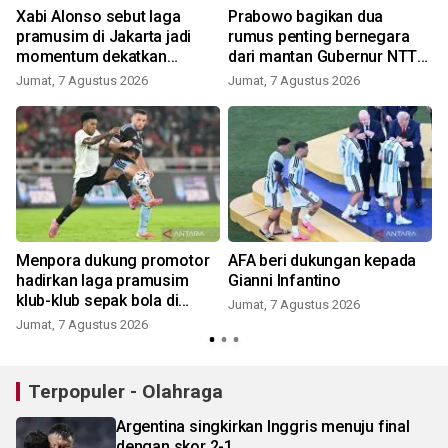
Xabi Alonso sebut laga
Prabowo bagikan dua
pramusim di Jakarta jadi
rumus penting bernegara
momentum dekatkan
dari mantan Gubernur NTT
Chelsea dengan penggemar
Ben Mboi
Jumat, 7 Agustus 2026
Jumat, 7 Agustus 2026
Menpora dukung promotor
AFA beri dukungan kepada
hadirkan laga pramusim
Gianni Infantino
klub-klub sepak bola di
Jumat, 7 Agustus 2026
Indonesia
Jumat, 7 Agustus 2026
Terpopuler - Olahraga
Argentina singkirkan Inggris menuju final
dengan skor 2-1