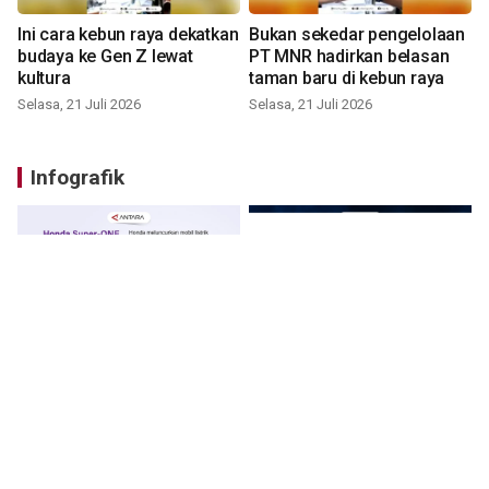
Ini cara kebun raya dekatkan
Bukan sekedar pengelolaan
budaya ke Gen Z lewat
PT MNR hadirkan belasan
kultura
taman baru di kebun raya
Selasa, 21 Juli 2026
Selasa, 21 Juli 2026
Infografik