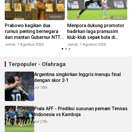
Prabowo bagikan dua
Menpora dukung promotor
rumus penting bernegara
hadirkan laga pramusim
dari mantan Gubernur NTT
klub-klub sepak bola di
Ben Mboi
Indonesia
Jumat, 7 Agustus 2026
Jumat, 7 Agustus 2026
Terpopuler - Olahraga
Argentina singkirkan Inggris menuju final
dengan skor 2-1
Jul 16th
Piala AFF - Prediksi susunan pemain Timnas
Indonesia vs Kamboja
Jul 27th