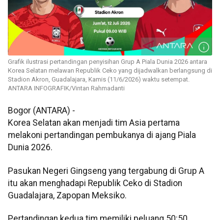
Grafik ilustrasi pertandingan penyisihan Grup A Piala Dunia 2026 antara
Korea Selatan melawan Republik Ceko yang dijadwalkan berlangsung di
Stadion Akron, Guadalajara, Kamis (11/6/2026) waktu setempat.
ANTARA INFOGRAFIK/Vintan Rahmadanti
Bogor (ANTARA) -
Korea Selatan akan menjadi tim Asia pertama
melakoni pertandingan pembukanya di ajang Piala
Dunia 2026.
Pasukan Negeri Gingseng yang tergabung di Grup A
itu akan menghadapi Republik Ceko di Stadion
Guadalajara, Zapopan Meksiko.
Pertandingan kedua tim memiliki peluang 50:50.