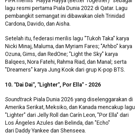
FIFA merilis "Hayya Hayya (Better Together)" sebagai
lagu resmi pertama Piala Dunia 2022 di Qatar. Lagu
pembangkit semangat ini dibawakan oleh Trinidad
Cardona, Davido, dan Aisha.
Setelah itu, federasi merilis lagu "Tukoh Taka" karya
Nicki Minaj, Maluma, dan Myriam Fares; "Arhbo" karya
Ozuna, Gims, dan RedOne; "Light the Sky" karya
Balqees, Nora Fatehi, Rahma Riad, dan Manal; serta
"Dreamers" karya Jung Kook dari grup K-pop BTS.
10. "Dai Dai", "Lighter", Por Ella" - 2026
Soundtrack
Piala Dunia 2026 yang diselenggarakan di
Amerika Serikat, Meksiko, dan Kanada mencakup lagu
"Lighter" dari Jelly Roll dan Carín Leon, "Por Ella" dari
Los Ángeles Azules dan Belinda, dan "Echo"
dari Daddy Yankee dan Shenseea.