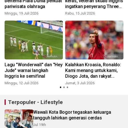
bertema Piala Dunia perkuat
keras, veteran skuad Inggris
pariwisata olahraga
ingatkan penyerang Three
Lions
Minggu, 19 Juli 2026
Rabu, 15 Juli 2026
R
Lagu "Wonderwall" dan "Hey
Kalahkan Kroasia, Ronaldo:
Jude" warnai langkah
Kami menang untuk kami,
Inggris ke semifinal
Diogo Jota, dan rakyat
K
Portugal
Minggu, 12 Juli 2026
Jumat, 3 Juli 2026
Terpopuler - Lifestyle
Wawali Kota Bogor tegaskan keluarga
tangguh lahirkan generasi cerdas
Jul 19th