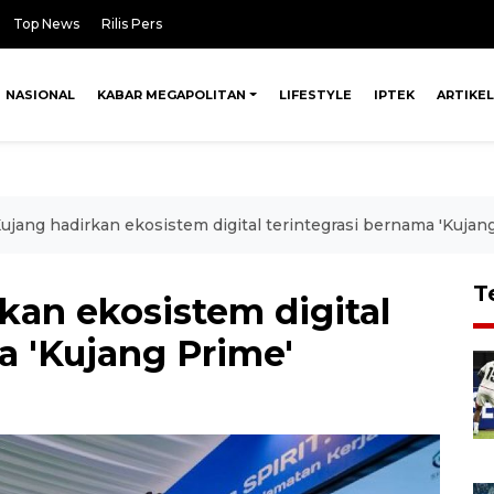
Top News
Rilis Pers
NASIONAL
KABAR MEGAPOLITAN
LIFESTYLE
IPTEK
ARTIKEL
jang hadirkan ekosistem digital terintegrasi bernama 'Kujan
T
kan ekosistem digital
a 'Kujang Prime'