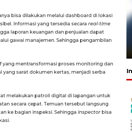
nya bisa dilakukan melalui dashboard di lokasi
eksibel. Informasi yang tersedia secara
real-
time
ngga laporan keuangan dan penjualan dapat
Pelanggan Filaha Farm setia
elalui gawai manajemen. Sehingga pengambilan
sampai 8 tahan?
1 Juni 2026 05:47
atif yang mentransformasi proses monitoring dan
I
al yang sarat dokumen kertas, menjadi serba
at melakukan patroli digital di lapangan untuk
latan secara cepat. Temuan tersebut langsung
an ke bagian inspeksi. Sehingga
inspector
bisa
asi.