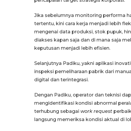
pencapaian target strategis korporasi.
Jika sebelumnya monitoring performa ha
tertentu, kini cara kerja menjadi lebih fl
mengenai data produksi, stok pupuk, hi
diakses kapan saja dan di mana saja m
keputusan menjadi lebih efisien.
Selanjutnya Padiku, yakni aplikasi inov
inspeksi pemeliharaan pabrik dari manu
digital dan terintegrasi.
Dengan Padiku, operator dan teknisi dap
mengidentifikasi kondisi abnormal pera
terhubung sebagai
work request
perbaik
langsung memeriksa kondisi aktual di lok