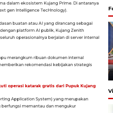
tama dalam ekosistem Kujang Prime. Di antaranya
F
ext gen Intelligence TecHnology).
dasan buatan atau AI yang dirancang sebagai
dengan platform AI publik, Kujang Zenith
eluruh operasionalnya berjalan di server internal
Komisi V DPR tinjau
ampu merangkum ribuan dokumen internal
perlintasan sebidang di
emberikan rekomendasi kebijakan strategis
Stasiun Bogor
12 Juni 2026 18:49
ti operasi katarak gratis dari Pupuk Kujang
V
ting Application System) yang merupakan
ng berfungsi memantau dan mengukur