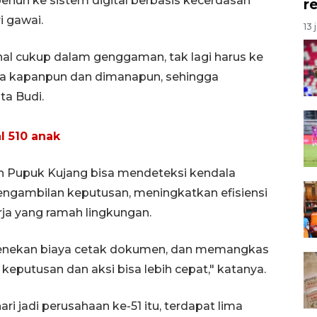
penuh ke sistem digital berbasis kecerdasan
r
i gawai.
13 
nal cukup dalam genggaman, tak lagi harus ke
rima kapanpun dan dimanapun, sehingga
ta Budi.
l 510 anak
insan Pupuk Kujang bisa mendeteksi kendala
engambilan keputusan, meningkatkan efisiensi
ja yang ramah lingkungan.
sa menekan biaya cetak dokumen, dan memangkas
keputusan dan aksi bisa lebih cepat," katanya.
 jadi perusahaan ke-51 itu, terdapat lima