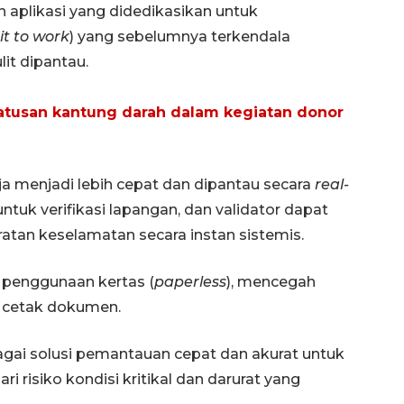
an aplikasi yang didedikasikan untuk
t to work
) yang sebelumnya terkendala
it dipantau.
atusan kantung darah dalam kegiatan donor
erja menjadi lebih cepat dan dipantau secara
real-
untuk verifikasi lapangan, dan validator dapat
tan keselamatan secara instan sistemis.
 penggunaan kertas (
paperless
), mencegah
 cetak dokumen.
bagai solusi pemantauan cepat dan akurat untuk
Vaksin HPV untuk siswa laki-
 risiko kondisi kritikal dan darurat yang
laki