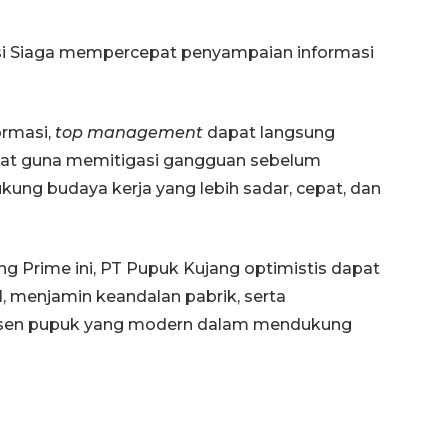
2026-08-06 06:30:00
asi Siaga mempercepat penyampaian informasi
rmasi,
top management
dapat langsung
pat guna memitigasi gangguan sebelum
ung budaya kerja yang lebih sadar, cepat, dan
ng Prime ini, PT Pupuk Kujang optimistis dapat
l, menjamin keandalan pabrik, serta
usen pupuk yang modern dalam mendukung