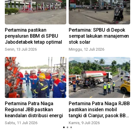
M
Pertamina pastikan
Pertamina: SPBU di Depok
penyaluran BBM di SPBU
sempat lakukan manajemen
Jabodetabek tetap optimal
stok solar
Senin, 13 Juli 2026
Minggu, 12 Juli 2026
R
Pertamina Patra Niaga
Pertamina Patra Niaga RJBB
i
Regional JBB pastikan
pastikan insiden mobil
keandalan distribusi energi
tangki di Cianjur, pasok BBM
aman
Sabtu, 11 Juli 2026
Kamis, 9 Juli 2026
K