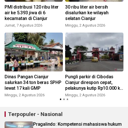
PMI distribusi 120 ribu liter
30 ribu liter air bersih
air ke 5.393 jiwa di 6
disalurkan ke wilayah
kecamatan di Cianjur
selatan Cianjur
Jumat, 7 Agustus 2026
Minggu, 2 Agustus 2026
J
0
Dinas Pangan Cianjur
Pungli parkir di Cibodas
salurkan 34 ton beras SPHP
Cianjur direspon cepat,
lewat 17 kali GMP
pelakunya kutip Rp10.000 ke
pengendara
Minggu, 2 Agustus 2026
Minggu, 2 Agustus 2026
K
Terpopuler - Nasional
Pragalindo: Kompetensi mahasiswa hukum