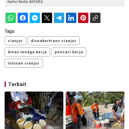
Kantor Berita ANTARA.
Tags:
cianjur
disnakertrans cianjur
dinas tenaga kerja
pencari kerja
lulusan cianjur
Terkait