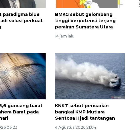
t paradigma blue
BMKG sebut gelombang
adi solusi perkuat
tinggi berpotensi terjang
g
perairan Sumatera Utara
14 jam lalu
,6 guncang barat
KNKT sebut pencarian
ahera Barat pada
bangkai KMP Mutiara
hari
Sentosa II jadi tantangan
026 06:23
4 Agustus 2026 21:04