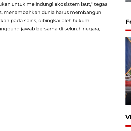
ukan untuk melindungi ekosistem laut," tegas
rres, menambahkan dunia harus membangun
kan pada sains, dibingkai oleh hukum
F
tanggung jawab bersama di seluruh negara,
Komisi V DPR tinjau
perlintasan sebidang di
Stasiun Bogor
12 Juni 2026 18:49
V