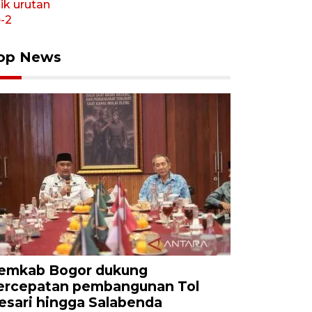
op News
emkab Bogor dukung
ercepatan pembangunan Tol
esari hingga Salabenda