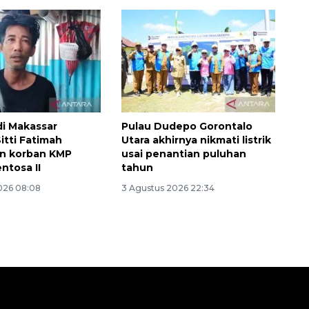
Belanja turis asing beri angin
segar bagi ekonomi
2026-08-05 09:00:00
di Makassar
Pulau Dudepo Gorontalo
itti Fatimah
Utara akhirnya nikmati listrik
n korban KMP
usai penantian puluhan
ntosa II
tahun
026 08:08
3 Agustus 2026 22:34