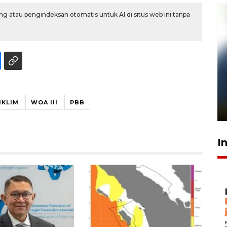
g atau pengindeksan otomatis untuk AI di situs web ini tanpa
Pelanggan Filaha Farm setia
sampai 8 tahan?
IKLIM
WOA III
PBB
1 Juni 2026 05:47
I