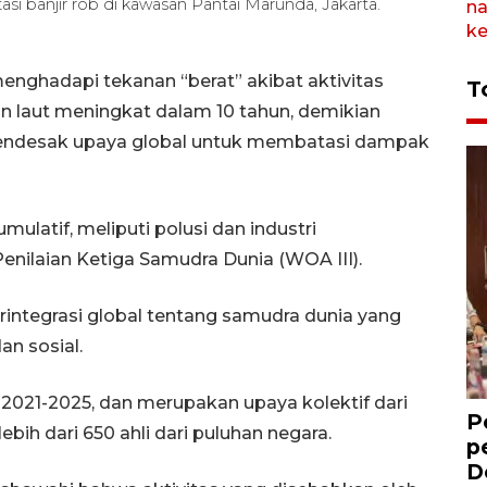
asi banjir rob di kawasan Pantai Marunda, Jakarta.
nghadapi tekanan “berat” akibat aktivitas
T
n laut meningkat dalam 10 tahun, demikian
mendesak upaya global untuk membatasi dampak
mulatif, meliputi polusi dan industri
Penilaian Ketiga Samudra Dunia (WOA III).
erintegrasi global tentang samudra dunia yang
n sosial.
 2021-2025, dan merupakan upaya kolektif dari
P
lebih dari 650 ahli dari puluhan negara.
p
D