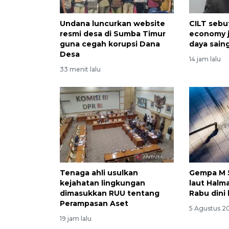
Undana luncurkan website
CILT sebu
resmi desa di Sumba Timur
economy j
guna cegah korupsi Dana
daya sain
Desa
14 jam lalu
33 menit lalu
Tenaga ahli usulkan
Gempa M 5
kejahatan lingkungan
laut Halm
dimasukkan RUU tentang
Rabu dini 
Perampasan Aset
5 Agustus 2
19 jam lalu