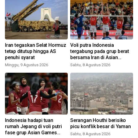
Iran tegaskan Selat Hormuz
Voli putra Indonesia
tetap ditutup hingga AS
tergabung pada grup berat
penuhi syarat
bersama Iran di Asian
Games 2026
Minggu, 9 Agustus 2026
Sabtu, 8 Agustus 2026
i
Indonesia hadapi tuan
Serangan Houthi berisiko
rumah Jepang di voli putri
picu konflik besar di Yaman
fase grup Asian Games
Sabtu, 8 Agustus 2026