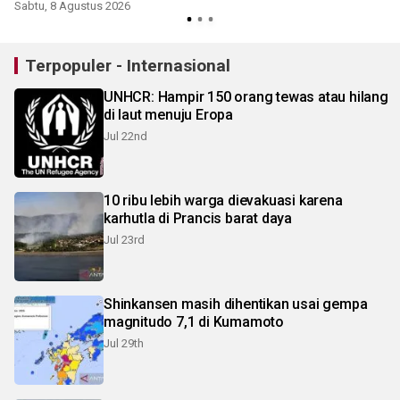
2026
Sabtu, 8 Agustus 2026
Terpopuler - Internasional
UNHCR: Hampir 150 orang tewas atau hilang
di laut menuju Eropa
Jul 22nd
10 ribu lebih warga dievakuasi karena
karhutla di Prancis barat daya
Jul 23rd
Shinkansen masih dihentikan usai gempa
magnitudo 7,1 di Kumamoto
Jul 29th