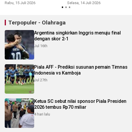
sekolah
Kampus
Rabu, 15 Juli 2026
Selasa, 14 Juli 2026
S
Terpopuler - Olahraga
Argentina singkirkan Inggris menuju final
dengan skor 2-1
Jul 16th
Piala AFF - Prediksi susunan pemain Timnas
Indonesia vs Kamboja
Jul 27th
Ketua SC sebut nilai sponsor Piala Presiden
2026 tembus Rp70 miliar
4 hari lalu