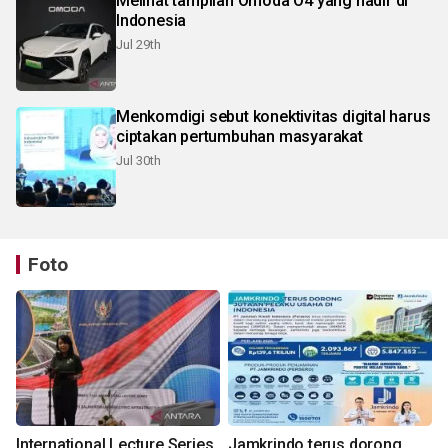
Melihat tampilan Omoda O4 yang hadir di
Indonesia
Jul 29th
Menkomdigi sebut konektivitas digital harus
ciptakan pertumbuhan masyarakat
Jul 30th
Foto
International Lecture Series
Jamkrindo terus dorong