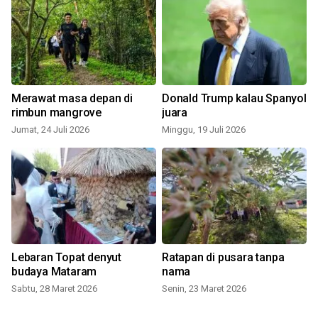
Merawat masa depan di
Donald Trump kalau Spanyol
rimbun mangrove
juara
Jumat, 24 Juli 2026
Minggu, 19 Juli 2026
S
Lebaran Topat denyut
Ratapan di pusara tanpa
budaya Mataram
nama
Sabtu, 28 Maret 2026
Senin, 23 Maret 2026