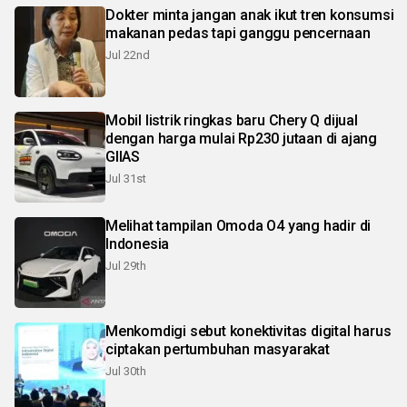
Dokter minta jangan anak ikut tren konsumsi
makanan pedas tapi ganggu pencernaan
Jul 22nd
Mobil listrik ringkas baru Chery Q dijual
dengan harga mulai Rp230 jutaan di ajang
GIIAS
Jul 31st
Melihat tampilan Omoda O4 yang hadir di
Indonesia
Jul 29th
Menkomdigi sebut konektivitas digital harus
ciptakan pertumbuhan masyarakat
Jul 30th