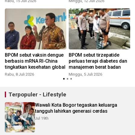
Rabu, 15 Juli 2026
Minggu, 12 Juli 2026
S
BPOM sebut vaksin dengue
BPOM sebut tirzepatide
berbasis mRNA RI-China
perluas terapi diabetes dan
tingkatkan kesehatan global
manajemen berat badan
Rabu, 8 Juli 2026
Minggu, 5 Juli 2026
Terpopuler - Lifestyle
Wawali Kota Bogor tegaskan keluarga
tangguh lahirkan generasi cerdas
Jul 19th