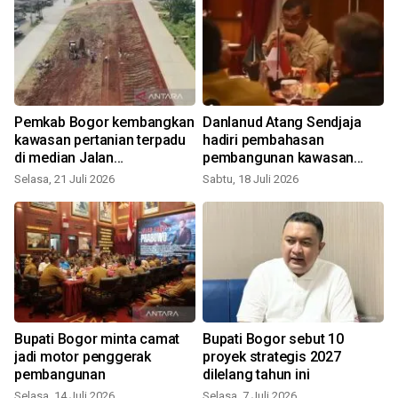
a
Pemkab Bogor kembangkan
Danlanud Atang Sendjaja
kawasan pertanian terpadu
hadiri pembahasan
di median Jalan
pembangunan kawasan
Bojonggede-Kemang
ketahanan pangan Bomang
Selasa, 21 Juli 2026
Sabtu, 18 Juli 2026
K
Bogor
Bupati Bogor minta camat
Bupati Bogor sebut 10
jadi motor penggerak
proyek strategis 2027
pembangunan
dilelang tahun ini
Selasa, 14 Juli 2026
Selasa, 7 Juli 2026
S