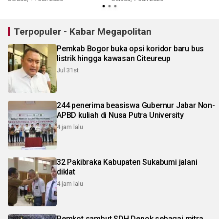
Terpopuler - Kabar Megapolitan
Pemkab Bogor buka opsi koridor baru bus
listrik hingga kawasan Citeureup
Jul 31st
244 penerima beasiswa Gubernur Jabar Non-
APBD kuliah di Nusa Putra University
4 jam lalu
32 Pakibraka Kabupaten Sukabumi jalani
diklat
4 jam lalu
Pemkot sambut SDH Depok sebagai mitra